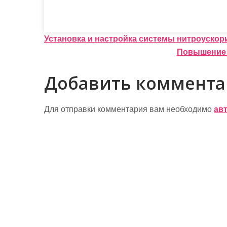
Н
Установка и настройка системы нитроускор
Повышение 
а
в
Добавить коммент
и
г
Для отправки комментария вам необходимо
ав
а
ц
и
я
п