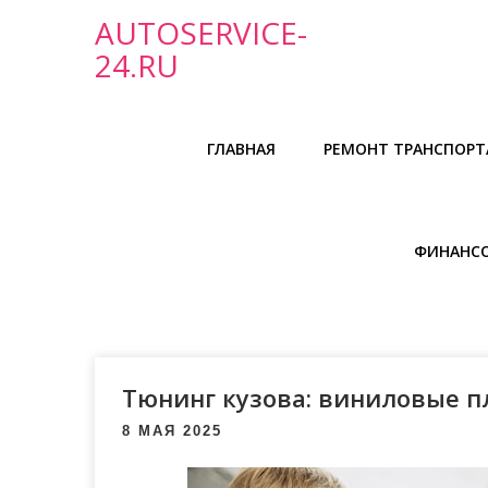
П
AUTOSERVICE-
р
24.RU
о
м
о
ГЛАВНАЯ
РЕМОНТ ТРАНСПОРТ
т
а
т
ь
ФИНАНС
к
с
о
д
е
Тюнинг кузова: виниловые п
р
8 МАЯ 2025
ж
и