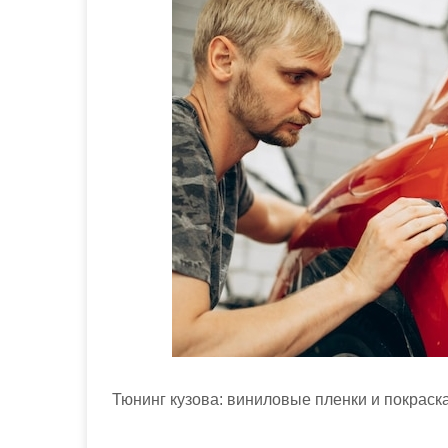
м
о
м
у
Тюнинг кузова: виниловые пленки и покраск