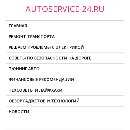
П
AUTOSERVICE-24.RU
р
о
ГЛАВНАЯ
м
о
РЕМОНТ ТРАНСПОРТА
т
РЕШАЕМ ПРОБЛЕМЫ С ЭЛЕКТРИКОЙ
а
т
СОВЕТЫ ПО БЕЗОПАСНОСТИ НА ДОРОГЕ
ь
ТЮНИНГ АВТО
к
с
ФИНАНСОВЫЕ РЕКОМЕНДАЦИИ
о
ТЕХСОВЕТЫ И ЛАЙФХАКИ
д
ОБЗОР ГАДЖЕТОВ И ТЕХНОЛОГИЙ
е
р
НОВОСТИ
ж
и