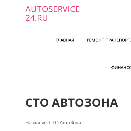
П
AUTOSERVICE-
р
24.RU
о
м
о
ГЛАВНАЯ
РЕМОНТ ТРАНСПОРТ
т
а
т
ь
ФИНАНС
к
с
о
д
СТО АВТОЗОНА
е
р
ж
Название:
СТО АвтоЗона
и