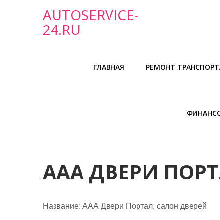
П
AUTOSERVICE-
р
24.RU
о
м
о
ГЛАВНАЯ
РЕМОНТ ТРАНСПОРТ
т
а
т
ь
ФИНАНС
к
с
о
д
ААА ДВЕРИ ПОРТ
е
р
ж
Название:
ААА Двери Портал, салон дверей
и