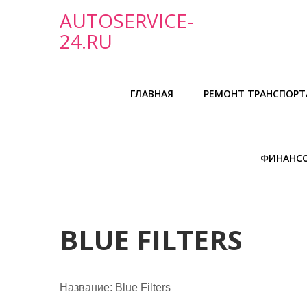
П
AUTOSERVICE-
р
24.RU
о
м
о
ГЛАВНАЯ
РЕМОНТ ТРАНСПОРТ
т
а
т
ь
ФИНАНС
к
с
о
д
BLUE FILTERS
е
р
ж
Название:
Blue Filters
и