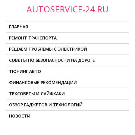
П
AUTOSERVICE-24.RU
р
о
ГЛАВНАЯ
м
о
РЕМОНТ ТРАНСПОРТА
т
РЕШАЕМ ПРОБЛЕМЫ С ЭЛЕКТРИКОЙ
а
т
СОВЕТЫ ПО БЕЗОПАСНОСТИ НА ДОРОГЕ
ь
ТЮНИНГ АВТО
к
с
ФИНАНСОВЫЕ РЕКОМЕНДАЦИИ
о
ТЕХСОВЕТЫ И ЛАЙФХАКИ
д
ОБЗОР ГАДЖЕТОВ И ТЕХНОЛОГИЙ
е
р
НОВОСТИ
ж
и