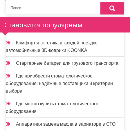
о
з
Становится популярным
а
п
Комфорт и эстетика в каждой поездке
и
автомобильные 3D-коврики KOONKA
с
Стартерные батареи для грузового транспорта
я
Где приобрести стоматологическое
м
оборудование: надёжные поставщики и критерии
выбора
Где можно купить стоматологического
оборудования
Аппаратная замена масла в вариаторе в СТО