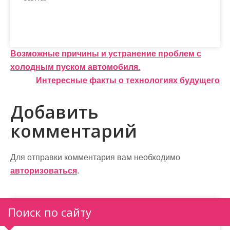
Н
Возможные причины и устранение проблем с
холодным пуском автомобиля.
а
Интересные факты о технологиях будущего
в
Добавить
и
комментарий
г
а
Для отправки комментария вам необходимо
ц
авторизоваться
.
и
я
Поиск по сайту
п