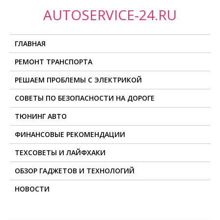
П
AUTOSERVICE-24.RU
р
о
ГЛАВНАЯ
м
о
РЕМОНТ ТРАНСПОРТА
т
РЕШАЕМ ПРОБЛЕМЫ С ЭЛЕКТРИКОЙ
а
т
СОВЕТЫ ПО БЕЗОПАСНОСТИ НА ДОРОГЕ
ь
ТЮНИНГ АВТО
к
с
ФИНАНСОВЫЕ РЕКОМЕНДАЦИИ
о
ТЕХСОВЕТЫ И ЛАЙФХАКИ
д
ОБЗОР ГАДЖЕТОВ И ТЕХНОЛОГИЙ
е
р
НОВОСТИ
ж
и