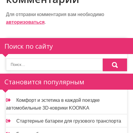
а
ц
Для отправки комментария вам необходимо
и
авторизоваться
.
я
п
Поиск по сайту
о
з
а
Становится популярным
п
и
Комфорт и эстетика в каждой поездке
автомобильные 3D-коврики KOONKA
с
я
Стартерные батареи для грузового транспорта