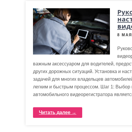
м
о
Рук
нас
м
вид
у
8 МАЯ
Руково
видео
важным аксессуаром для водителей, предо
других дорожных ситуаций. Установка и нас
задачей для многих владельцев автомобилей
легким и быстрым процессом. Шаг 1: Выбор
автомобильного видеорегистратора являетс
Читать далее →